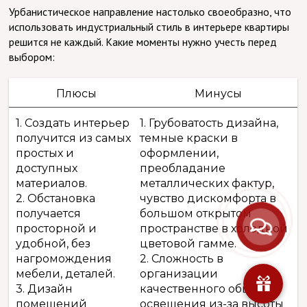
Урбанистическое направление настолько своеобразно, что
использовать индустриальный стиль в интерьере квартиры
решится не каждый. Какие моменты нужно учесть перед
выбором:
Плюсы
Минусы
1. Создать интерьер
1. Грубоватость дизайна,
получится из самых
темные краски в
простых и
оформлении,
доступных
преобладание
материалов.
металлических фактур,
2. Обстановка
чувство дискомфорта в
получается
большом открытом
просторной и
пространстве в холодной
удобной, без
цветовой гамме.
нагромождения
2. Сложность в
мебели, деталей.
организации
3. Дизайн
качественного общего
помещений
освещения из-за высоты