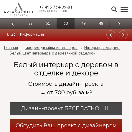
+7 495 734-99-81
с 9:00 до 19:00 (Пн-Пт)
АРЗАМАСКИН
ИНТЕРЬЕРЫ
53
52
51
50
49
48
47
23
Информация
Cледующая работа
Предыдущая работа
Главная
Галерея дизайна интерьеров
Интерьеры квартир
Белый цвет интерьера с деревянной отделкой
Белый интерьер с деревом в
отделке и декоре
Стоимость дизайн-проекта
→
от 700 руб. за м²
Дизайн-проект
БЕСПЛАТНО
!
Обсудить Ваш проект с дизайнером