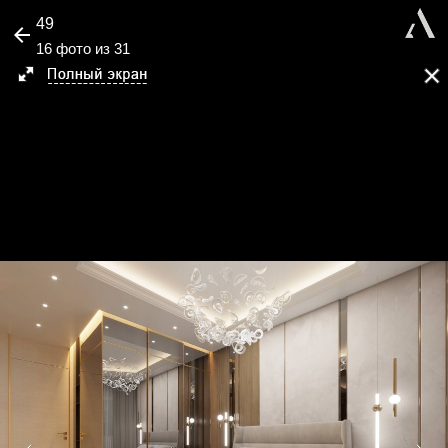
49
16 фото из 31