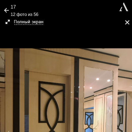
17
12 фото из 56