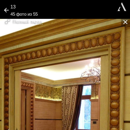
13
45 фото из 55