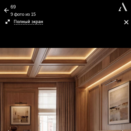
69
9 фото из 15